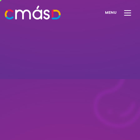
M
E
N
U