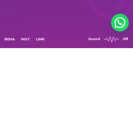
Sound
O
f
f
B
E
H
A
I
N
S
T
L
I
N
K
D
e
s
a
r
r
o
l
l
o
d
e
M
a
r
c
a
C
o
m
i
d
a
r
á
p
i
d
a
m
e
x
i
c
a
n
a
Problema:
La Mesa de Frida es una marca de comida mexicana.