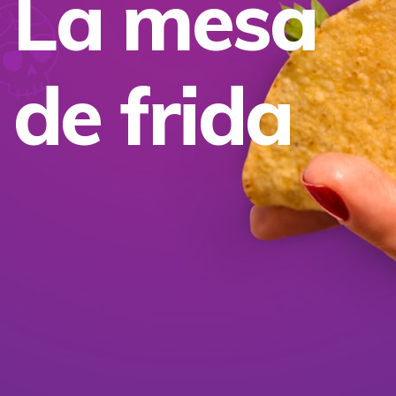
L
a
m
e
s
a
d
e
f
r
i
d
a